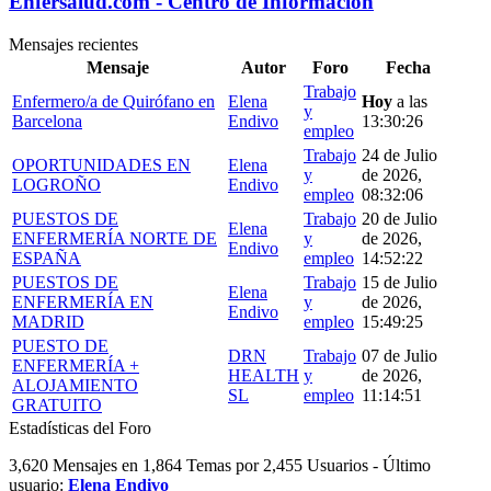
Enfersalud.com - Centro de Información
Mensajes recientes
Mensaje
Autor
Foro
Fecha
Trabajo
Enfermero/a de Quirófano en
Elena
Hoy
a las
y
Barcelona
Endivo
13:30:26
empleo
Trabajo
24 de Julio
OPORTUNIDADES EN
Elena
y
de 2026,
LOGROÑO
Endivo
empleo
08:32:06
PUESTOS DE
Trabajo
20 de Julio
Elena
ENFERMERÍA NORTE DE
y
de 2026,
Endivo
ESPAÑA
empleo
14:52:22
PUESTOS DE
Trabajo
15 de Julio
Elena
ENFERMERÍA EN
y
de 2026,
Endivo
MADRID
empleo
15:49:25
PUESTO DE
DRN
Trabajo
07 de Julio
ENFERMERÍA +
HEALTH
y
de 2026,
ALOJAMIENTO
SL
empleo
11:14:51
GRATUITO
Estadísticas del Foro
3,620 Mensajes en 1,864 Temas por 2,455 Usuarios - Último
usuario:
Elena Endivo